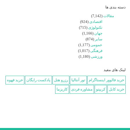
دسته بندی ها
مقالات
(7,142)
اقتصادی
(924)
تکنولوژی
(715)
جهان
(1,166)
سایر
(874)
عمومی
(1,177)
فرهنگی
(1,017)
ورزشی
(1,180)
لینک های مفید
خرید فالوور اینستاگرام
تور آنتالیا
رزرو هتل
پادکست رایگان
خرید قهوه
خرید کابل
کریپتو
مشاوره فردی
کاریزما