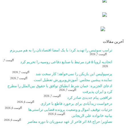
آخرین مقالات
ترامپ سوئیس را تهدید کرد/ با یک امضا اقتصادتان را به هم می‌ریزم
آگوست 7, 2026
آگوست 7,
اتحادیه اروپا ۵ فرد مرتبط با صنایع دفاعی روسیه را تحریم کرد
2026
آگوست 7, 2026
پرسپولیس این بازیکن را نمی‌خواهد؛ کار سخت شد
آگوست 7, 2026
نماینده پیشین مجلس: آموزش‌وپرورش تعطیل است
ادعای الجزیره: عمان شرط انطباق توافق با حقوق بین‌الملل را مطرح
آگوست 7, 2026
کرد و ایران پذیرفت
آگوست 7, 2026
عراقچی پیام جدیدی صادر کرد
آگوست 6, 2026
درخواست زیدآبادی برای برخورد قاطع با خرازی
آگوست 6, 2026
جزئیات توقیف اموال و وضعیت پرونده قضایی تراستی‌ها
آگوست 6, 2026
بیانیه خانواده علی لاریجانی
آگوست 6, 2026
تصاویر؛ حراج ۸۸ اثر فاخر از عهد تیموریان تا دوره معاصر