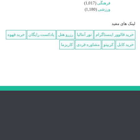
فرهنگی
(1,017)
ورزشی
(1,180)
لینک های مفید
خرید فالوور اینستاگرام
تور آنتالیا
رزرو هتل
پادکست رایگان
خرید قهوه
خرید کابل
کریپتو
مشاوره فردی
کاریزما
درباره ما
مجله اینترنتی میران یکی از منابع معتبر و جامع در عرصه اطلاع‌رسانی و آموزش
در زمینه‌های مختلف فرهنگی، اجتماعی، اقتصادی و علمی به شمار می‌آید. این
مجله با هدف ارتقاء آگاهی عمومی و ارائه محتوای با کیفیت، به انتشار مقالات،