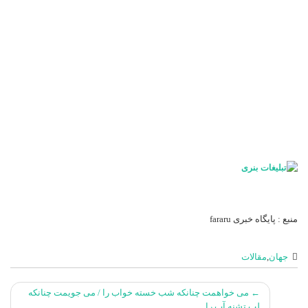
منبع : پایگاه خبری fararu
جهان
,
مقالات
جهت
←
می خواهمت چنانکه شب خسته خواب را / می جویمت چنانکه
دادن
لب تشنه آب را