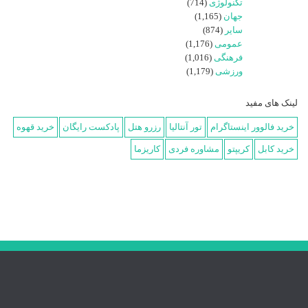
تکنولوژی
(714)
جهان
(1,165)
سایر
(874)
عمومی
(1,176)
فرهنگی
(1,016)
ورزشی
(1,179)
لینک های مفید
خرید فالوور اینستاگرام
تور آنتالیا
رزرو هتل
پادکست رایگان
خرید قهوه
خرید کابل
کریپتو
مشاوره فردی
کاریزما
درباره ما