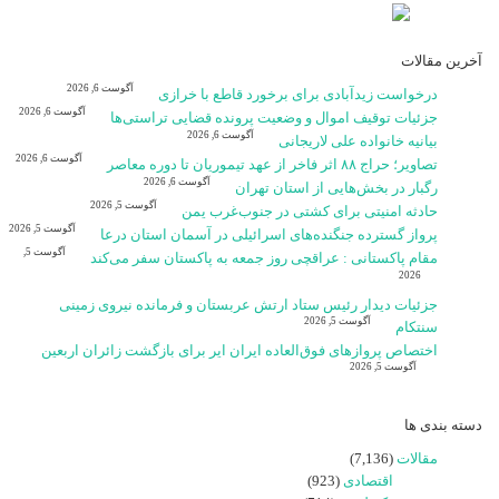
آخرین مقالات
آگوست 6, 2026
درخواست زیدآبادی برای برخورد قاطع با خرازی
آگوست 6, 2026
جزئیات توقیف اموال و وضعیت پرونده قضایی تراستی‌ها
آگوست 6, 2026
بیانیه خانواده علی لاریجانی
آگوست 6, 2026
تصاویر؛ حراج ۸۸ اثر فاخر از عهد تیموریان تا دوره معاصر
آگوست 6, 2026
رگبار در بخش‌هایی از استان تهران
آگوست 5, 2026
حادثه امنیتی برای کشتی در جنوب‌غرب یمن
آگوست 5, 2026
پرواز گسترده جنگنده‌های اسرائیلی در آسمان استان درعا
آگوست 5,
مقام پاکستانی : عراقچی روز جمعه به پاکستان سفر می‌کند
2026
جزئیات دیدار رئیس ستاد ارتش عربستان و فرمانده نیروی زمینی
آگوست 5, 2026
سنتکام
اختصاص پروازهای فوق‌العاده ایران ایر برای بازگشت زائران اربعین
آگوست 5, 2026
دسته بندی ها
مقالات
(7,136)
اقتصادی
(923)